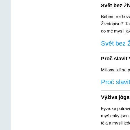
Svět bez Ži
Během rozhovor
Životopisu?“ T
do mé mysli ja
Svět bez Ž
Proč slavit
Miliony lidí se 
Proč slavi
Výživa jóga
Fyzické potravi
myšlenky jsou v
těla a mysli jed