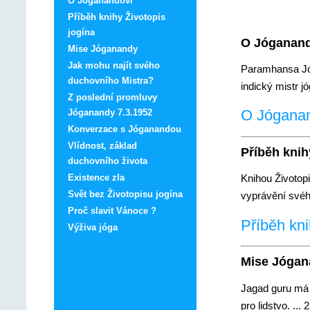
O Jóganandovi
Příběh knihy Životopis
jogína
O Jóganand
Mise Jóganandy
Jak mohu najít svého
Paramhansa Jóg
duchovního Mistra?
indický mistr jó
Z poslední promluvy
O Jóganand
Jóganandy 7.3.1952
Konverzace s Jóganandou
Vlídnost, základ
Příběh knih
duchovního života
Existence zla
Knihou Životop
Svět bez Životopisu jogína
vyprávění svéh
Proč slavit Vánoce ?
Příběh kni
Výživa jóga
Mise Jógan
Jagad guru má
pro lidstvo. ...