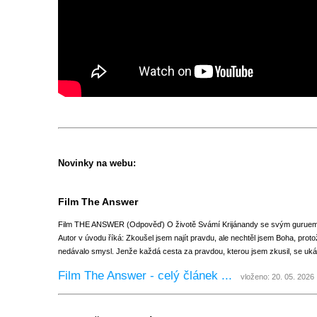
Novinky na webu:
Film The Answer
Film THE ANSWER (Odpověď) O životě Svámí Krijánandy se svým gurue
Autor v úvodu říká: Zkoušel jsem najít pravdu, ale nechtěl jsem Boha, protož
nedávalo smysl. Jenže každá cesta za pravdou, kterou jsem zkusil, se ukáz
Film The Answer - celý článek ...
vloženo: 20. 05. 2026