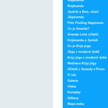
Jógananda
Krijánanda
Jyotish a Devi, učení
Jóganandy
Film Finding Happiness
Co je Ananda?
Ananda Linie učitelů
Krijánanda a Jyotish
Co je Krija joga
Jóga v moderní době
Krija jóga v moderní době
Meditace Krija jógy
Učitelé z Anandy v Praze
O nás
Galerie
Videa
Kontakty
Odkazy
Mapa webu