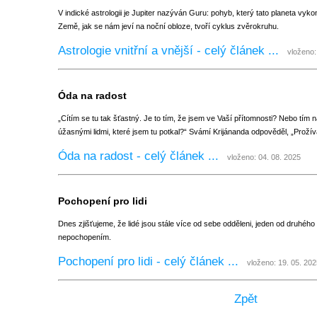
V indické astrologii je Jupiter nazýván Guru: pohyb, který tato planeta vyk
Země, jak se nám jeví na noční obloze, tvoří cyklus zvěrokruhu.
Astrologie vnitřní a vnější - celý článek ...
vloženo: 
Óda na radost
„Cítím se tu tak šťastný. Je to tím, že jsem ve Vaší přítomnosti? Nebo tí
úžasnými lidmi, které jsem tu potkal?“ Svámí Krijánanda odpověděl, „Prožív
Óda na radost - celý článek ...
vloženo: 04. 08. 2025
Pochopení pro lidi
Dnes zjišťujeme, že lidé jsou stále více od sebe odděleni, jeden od druh
nepochopením.
Pochopení pro lidi - celý článek ...
vloženo: 19. 05. 202
Zpět