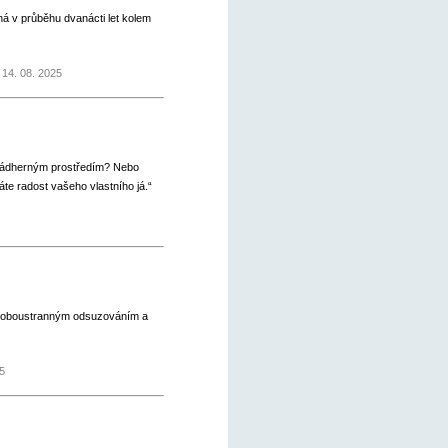
oná v průběhu dvanácti let kolem
14. 08. 2025
m nádherným prostředím? Nebo
áte radost vašeho vlastního já.“
ého oboustranným odsuzováním a
5