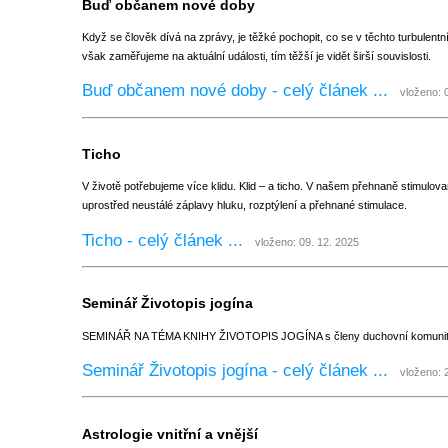
Buď občanem nové doby
Když se člověk dívá na zprávy, je těžké pochopit, co se v těchto turbulent
však zaměřujeme na aktuální události, tím těžší je vidět širší souvislosti.
Buď občanem nové doby - celý článek ...
vloženo: 0
Ticho
V životě potřebujeme více klidu. Klid – a ticho. V našem přehnaně stimulov
uprostřed neustálé záplavy hluku, rozptýlení a přehnané stimulace.
Ticho - celý článek ...
vloženo: 09. 12. 2025
Seminář Životopis jogína
SEMINÁŘ NA TÉMA KNIHY ŽIVOTOPIS JOGÍNA s členy duchovní komunit
Seminář Životopis jogína - celý článek ...
vloženo: 2
Astrologie vnitřní a vnější