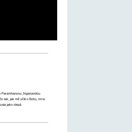
m Paramhansou Jóganandou.
e tak, jak mě učili o Bohu, mi to
ala jako slepá.