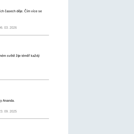
ních časech děje. Čím více se
6. 03. 2026
aném světě žije téměř každý
y Ananda.
3. 09. 2025