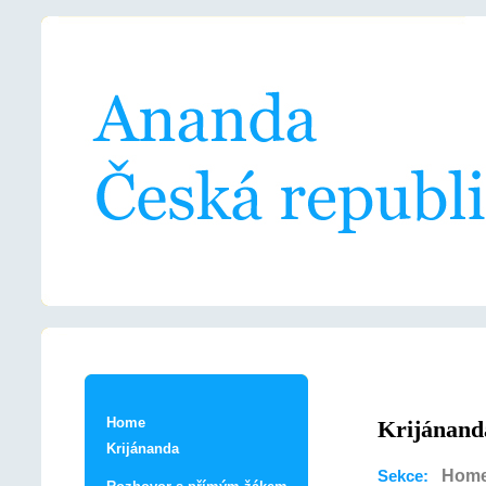
Home
Krijánand
Krijánanda
Hom
Sekce: