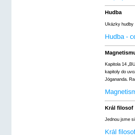
Hudba
Ukázky hudby 
Hudba - ce
Magnetism
Kapitola 14 „
kapitoly do uvo
Jógananda. Rad
Magnetismu
Král filosof
Jednou jsme si 
Král filoso