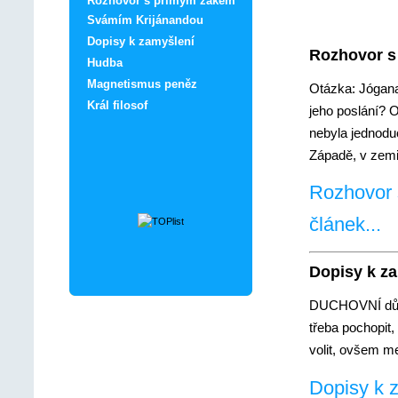
Rozhovor s přímým žákem
Svámím Krijánandou
Dopisy k zamyšlení
Rozhovor s
Hudba
Magnetismus peněz
Otázka: Jóganan
Král filosof
jeho poslání? 
nebyla jednoduc
Západě, v zemi
Rozhovor 
článek...
Dopisy k z
DUCHOVNÍ důvod
třeba pochopit
volit, ovšem me
Dopisy k z