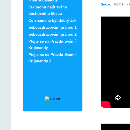
Mise Jóganandy
Home
Sekce:
>> V
Jak mohu najít svého
duchovního Mistra
Co znamená být dobrý žák
Sebeuzdravování pránou 1
Sebeuzdravování pránou 2
Ptejte se na Pravdu Svámí
Krijánandy
Ptejte se na Pravdu Svámí
Krijánandy 2