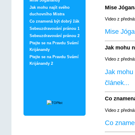
Mise Jóganandy
Mise Jógan
Jak mohu najít svého
duchovního Mistra
Video z předná
Co znamená být dobrý žák
Sebeuzdravování pránou 1
Mise Jógan
Sebeuzdravování pránou 2
Ptejte se na Pravdu Svámí
Jak mohu n
Krijánandy
Ptejte se na Pravdu Svámí
Video z předná
Krijánandy 2
Jak mohu n
článek...
Co znamená
Video z předná
Co znamená