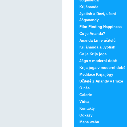
Jógananda
Krijánanda
Jyotish a Devi, učení
Jóganandy
Film Finding Happiness
Co je Ananda?
Ananda Linie učitelů
Krijánanda a Jyotish
Co je Krija joga
Jóga v moderní době
Krija jóga v moderní době
Meditace Krija jógy
Učitelé z Anandy v Praze
O nás
Galerie
Videa
Kontakty
Odkazy
Mapa webu