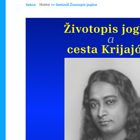
Home
Sekce:
>> Seminář Životopis jogína